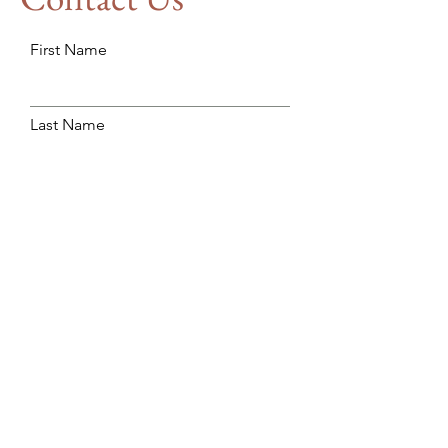
First Name
Last Name
Email
Subject
Type your message here...