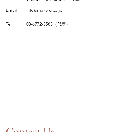
Email
info@make-u.co.jp
Tel
03-6772-3585
（代表）
Contact Us